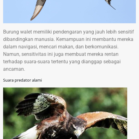
Burung walet memiliki pendengaran yang jauh lebih sensitif
dibandingkan manusia. Kemampuan ini membantu mereka
dalam navigasi, mencari makan, dan berkomunikasi.
Namun, sensitivitas ini juga membuat mereka rentan
terhadap suara-suara tertentu yang dianggap sebagai
ancaman.
Suara predator alami