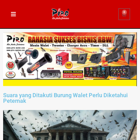
0
Suara yang Ditakuti Burung Walet Perlu Diketahui
Peternak