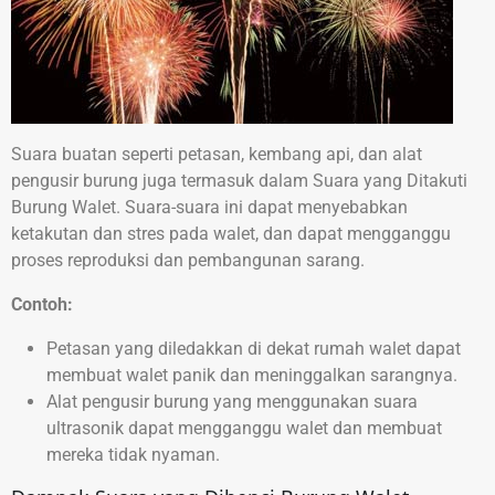
Suara buatan seperti petasan, kembang api, dan alat
pengusir burung juga termasuk dalam Suara yang Ditakuti
Burung Walet. Suara-suara ini dapat menyebabkan
ketakutan dan stres pada walet, dan dapat mengganggu
proses reproduksi dan pembangunan sarang.
Contoh:
Petasan yang diledakkan di dekat rumah walet dapat
membuat walet panik dan meninggalkan sarangnya.
Alat pengusir burung yang menggunakan suara
ultrasonik dapat mengganggu walet dan membuat
mereka tidak nyaman.