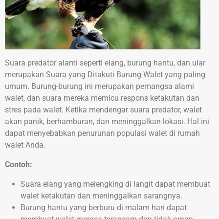
Suara predator alami seperti elang, burung hantu, dan ular
merupakan Suara yang Ditakuti Burung Walet yang paling
umum. Burung-burung ini merupakan pemangsa alami
walet, dan suara mereka memicu respons ketakutan dan
stres pada walet. Ketika mendengar suara predator, walet
akan panik, berhamburan, dan meninggalkan lokasi. Hal ini
dapat menyebabkan penurunan populasi walet di rumah
walet Anda.
Contoh:
Suara elang yang melengking di langit dapat membuat
walet ketakutan dan meninggalkan sarangnya.
Burung hantu yang berburu di malam hari dapat