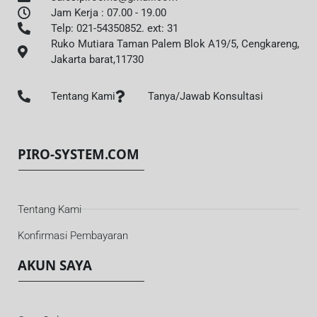
Jam Kerja : 07.00 - 19.00
Telp: 021-54350852. ext: 31
Ruko Mutiara Taman Palem Blok A19/5, Cengkareng,
Jakarta barat,11730
Tentang Kami
Tanya/Jawab Konsultasi
PIRO-SYSTEM.COM
Tentang Kami
Konfirmasi Pembayaran
AKUN SAYA