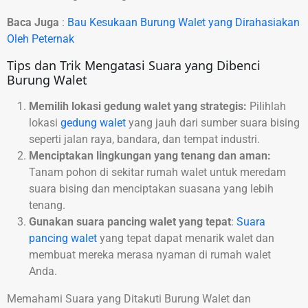
Baca Juga
:
Bau Kesukaan Burung Walet yang Dirahasiakan
Oleh Peternak
Tips dan Trik Mengatasi Suara yang Dibenci
Burung Walet
Memilih lokasi gedung walet yang strategis:
Pilihlah
lokasi
gedung walet
yang jauh dari sumber suara bising
seperti jalan raya, bandara, dan tempat industri.
Menciptakan lingkungan yang tenang dan aman:
Tanam pohon di sekitar rumah walet untuk meredam
suara bising dan menciptakan suasana yang lebih
tenang.
Gunakan suara pancing walet yang tepat
:
Suara
pancing walet
yang tepat dapat menarik walet dan
membuat mereka merasa nyaman di rumah walet
Anda.
Memahami Suara yang Ditakuti Burung Walet dan