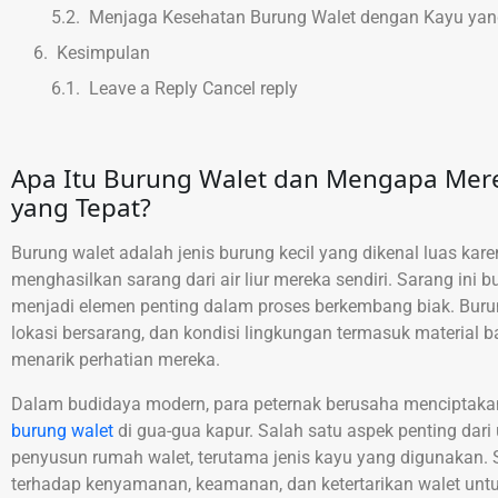
Menjaga Kesehatan Burung Walet dengan Kayu yan
Kesimpulan
Leave a Reply Cancel reply
Apa Itu Burung Walet dan Mengapa Me
yang Tepat?
Burung walet adalah jenis burung kecil yang dikenal luas k
menghasilkan sarang dari air liur mereka sendiri. Sarang ini 
menjadi elemen penting dalam proses berkembang biak. Burun
lokasi bersarang, dan kondisi lingkungan termasuk materia
menarik perhatian mereka.
Dalam budidaya modern, para peternak berusaha menciptaka
burung walet
di gua-gua kapur. Salah satu aspek penting dar
penyusun rumah walet, terutama jenis kayu yang digunakan. S
terhadap kenyamanan, keamanan, dan ketertarikan walet unt