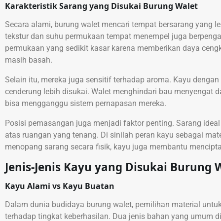
Karakteristik Sarang yang Disukai Burung Walet
Secara alami, burung walet mencari tempat bersarang yang lem
tekstur dan suhu permukaan tempat menempel juga berpeng
permukaan yang sedikit kasar karena memberikan daya cengk
masih basah.
Selain itu, mereka juga sensitif terhadap aroma. Kayu denga
cenderung lebih disukai. Walet menghindari bau menyengat da
bisa mengganggu sistem pernapasan mereka.
Posisi pemasangan juga menjadi faktor penting. Sarang ideal
atas ruangan yang tenang. Di sinilah peran kayu sebagai mate
menopang sarang secara fisik, kayu juga membantu menciptak
Jenis-Jenis Kayu yang Disukai Burung 
Kayu Alami vs Kayu Buatan
Dalam dunia budidaya burung walet, pemilihan material untu
terhadap tingkat keberhasilan. Dua jenis bahan yang umum 