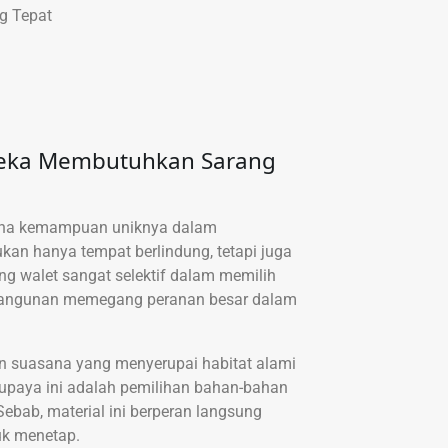
g Tepat
reka Membutuhkan Sarang
arena kemampuan uniknya dalam
bukan hanya tempat berlindung, tetapi juga
g walet sangat selektif dalam memilih
l bangunan memegang peranan besar dalam
n suasana yang menyerupai habitat alami
i upaya ini adalah pemilihan bahan-bahan
ebab, material ini berperan langsung
uk menetap.