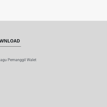
WNLOAD
agu Pemanggil Walet