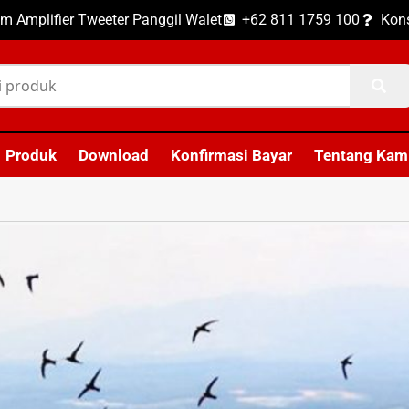
m Amplifier Tweeter Panggil Walet
+62 811 1759 100
Kons
Produk
Download
Konfirmasi Bayar
Tentang Kam