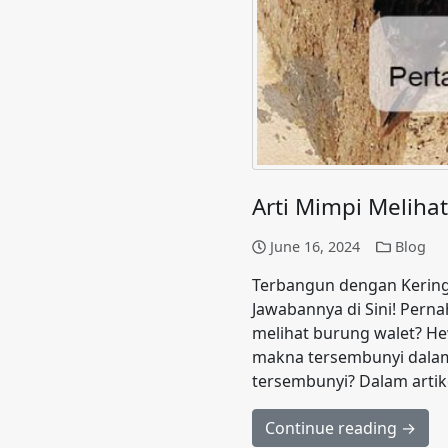
Arti Mimpi Melih
June 16, 2024
Blog
Terbangun dengan Kering
Jawabannya di Sini! Pern
melihat burung walet? He
makna tersembunyi dalam
tersembunyi? Dalam artikel
Continue reading →