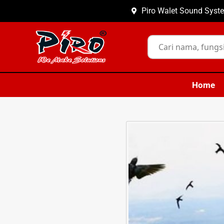
Piro Walet Sound Syste
Home