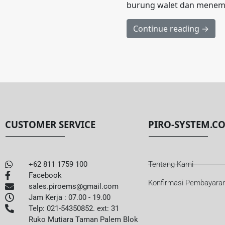
burung walet dan menemuk
Continue reading →
CUSTOMER SERVICE
PIRO-SYSTEM.C
+62 811 1759 100
Tentang Kami
Facebook
Konfirmasi Pembayara
sales.piroems@gmail.com
Jam Kerja : 07.00 - 19.00
Telp: 021-54350852. ext: 31
Ruko Mutiara Taman Palem Blok