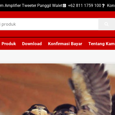
m Amplifier Tweeter Panggil Walet
+62 811 1759 100
Kons
Produk
Download
Konfirmasi Bayar
Tentang Kam