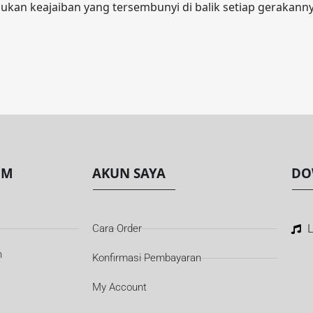
an keajaiban yang tersembunyi di balik setiap gerakanny
OM
AKUN SAYA
DO
Cara Order
L
n
Konfirmasi Pembayaran
My Account