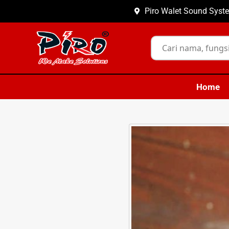
Piro Walet Sound Syste
Home