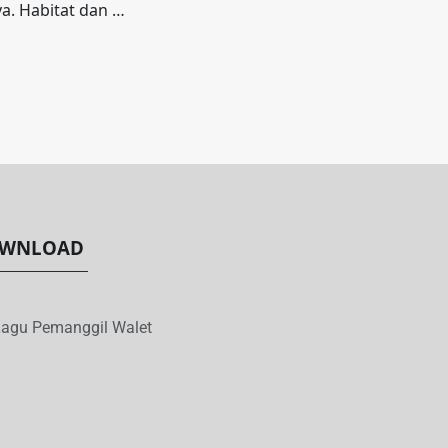
a. Habitat dan …
WNLOAD
agu Pemanggil Walet