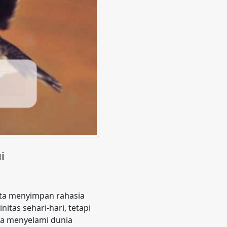
i
yata menyimpan rahasia
itas sehari-hari, tetapi
ma menyelami dunia