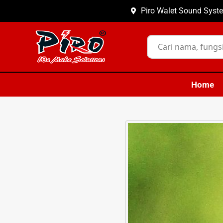
Piro Walet Sound Syste
Home