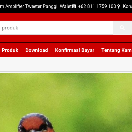
m Amplifier Tweeter Panggil Walet
+62 811 1759 100
Kons
Produk
Download
Konfirmasi Bayar
Tentang Kam