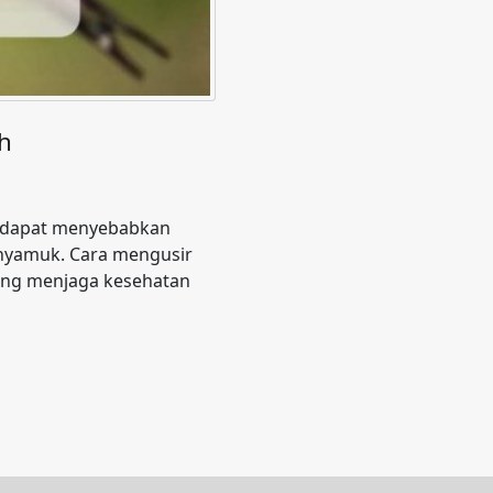
h
g dapat menyebabkan
k nyamuk. Cara mengusir
tang menjaga kesehatan
…