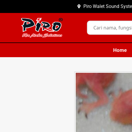
Piro Walet Sound Syste
Home