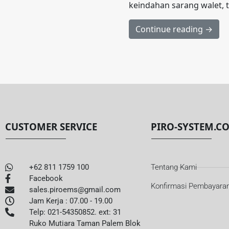
keindahan sarang walet, 
Continue reading →
CUSTOMER SERVICE
PIRO-SYSTEM.C
+62 811 1759 100
Tentang Kami
Facebook
Konfirmasi Pembayara
sales.piroems@gmail.com
Jam Kerja : 07.00 - 19.00
Telp: 021-54350852. ext: 31
Ruko Mutiara Taman Palem Blok