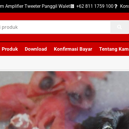
m Amplifier Tweeter Panggil Walet
+62 811 1759 100
Kons
Produk
Download
Konfirmasi Bayar
Tentang Kam