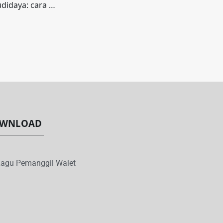
didaya: cara …
WNLOAD
agu Pemanggil Walet