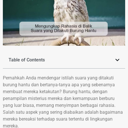
Table of Contents
Pernahkah Anda mendengar istilah suara yang ditakuti
burung hantu dan bertanya-tanya apa yang sebenarnya
membuat mereka ketakutan? Burung hantu, dengan
penampilan misterius mereka dan kemampuan berburu
yang luar biasa, memang menyimpan berbagai rahasia.
Salah satu aspek yang sering diabaikan adalah bagaimana
mereka bereaksi terhadap suara tertentu di lingkungan
mereka.