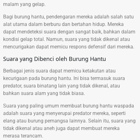
malam yang gelap.
Bagi burung hantu, pendengaran mereka adalah salah satu
alat utama dalam berburu dan bertahan hidup. Mereka
dapat mendeteksi suara dengan sangat baik, bahkan dalam
kondisi gelap total. Namun, suara yang tidak dikenal atau
mencurigakan dapat memicu respons defensif dari mereka.
Suara yang Dibenci oleh Burung Hantu
Berbagai jenis suara dapat memicu ketakutan atau
kecurigaan pada burung hantu. Ini bisa termasuk suara
predator, suara binatang lain yang tidak dikenal, atau
bahkan suara alam yang tidak biasa.
Suara yang paling umum membuat burung hantu waspada
adalah suara yang menyerupai predator mereka, seperti
elang atau burung pemangsa lainnya. Selain itu, suara yang
tidak dikenal atau aneh juga dapat membuat mereka
merasa terancam.