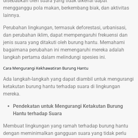
disebabkan oleh suara yang tidak dikenal dapat
mengganggu pola makan, berkembang biak, dan aktivitas
lainnya.
Perubahan lingkungan, termasuk deforestasi, urbanisasi,
dan perubahan iklim, dapat mempengaruhi frekuensi dan
jenis suara yang ditakuti oleh burung hantu. Memahami
bagaimana perubahan ini memengaruhi mereka adalah
langkah pertama dalam melindungi spesies ini.
Cara Mengurangi Kekhawatiran Burung Hantu
Ada langkah-langkah yang dapat diambil untuk mengurangi
ketakutan burung hantu terhadap suara di lingkungan
mereka.
Pendekatan untuk Mengurangi Ketakutan Burung
Hantu terhadap Suara
Membuat lingkungan yang ramah terhadap burung hantu
dengan meminimalkan gangguan suara yang tidak perlu