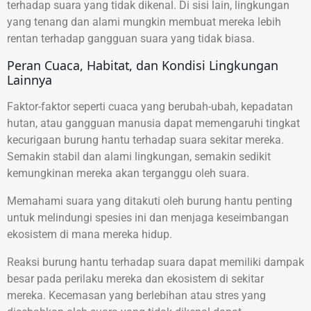
terhadap suara yang tidak dikenal. Di sisi lain, lingkungan
yang tenang dan alami mungkin membuat mereka lebih
rentan terhadap gangguan suara yang tidak biasa.
Peran Cuaca, Habitat, dan Kondisi Lingkungan
Lainnya
Faktor-faktor seperti cuaca yang berubah-ubah, kepadatan
hutan, atau gangguan manusia dapat memengaruhi tingkat
kecurigaan burung hantu terhadap suara sekitar mereka.
Semakin stabil dan alami lingkungan, semakin sedikit
kemungkinan mereka akan terganggu oleh suara.
Memahami suara yang ditakuti oleh burung hantu penting
untuk melindungi spesies ini dan menjaga keseimbangan
ekosistem di mana mereka hidup.
Reaksi burung hantu terhadap suara dapat memiliki dampak
besar pada perilaku mereka dan ekosistem di sekitar
mereka. Kecemasan yang berlebihan atau stres yang